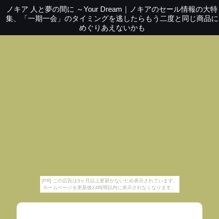
ノキア 人と夢の間に ～Your Dream
｜
ノキアのセール情報の大特
集、「一期一会」のタイミングを逃したらもう二度と同じ商品に
めぐりあえないかも
[PR] この広告は3ヶ月以上更新がないため表示されています。
ホームページを更新後24時間以内に表示されなくなります。