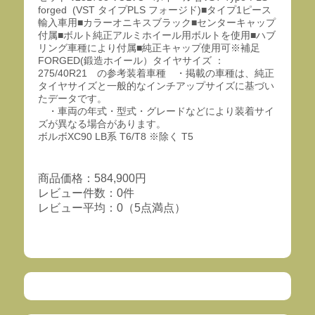
forged (VST タイプPLS フォージド)■タイプ1ピース
輸入車用■カラーオニキスブラック■センターキャップ
付属■ボルト純正アルミホイール用ボルトを使用■ハブ
リング車種により付属■純正キャップ使用可※補足
FORGED(鍛造ホイール）タイヤサイズ ：
275/40R21 の参考装着車種 ・掲載の車種は、純正
タイヤサイズと一般的なインチアップサイズに基づい
たデータです。
・車両の年式・型式・グレードなどにより装着サイ
ズが異なる場合があります。
ボルボXC90 LB系 T6/T8 ※除く T5
商品価格：584,900円
レビュー件数：0件
レビュー平均：0（5点満点）