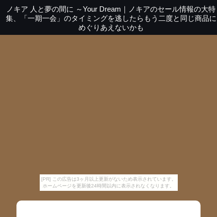
ノキア 人と夢の間に ～Your Dream
｜
ノキアのセール情報の大特
集、「一期一会」のタイミングを逃したらもう二度と同じ商品に
めぐりあえないかも
[PR] この広告は3ヶ月以上更新がないため表示されています。
ホームページを更新後24時間以内に表示されなくなります。