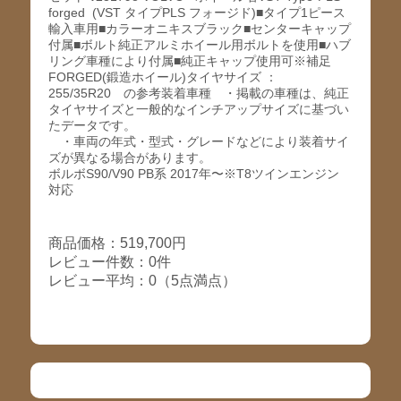
forged (VST タイプPLS フォージド)■タイプ1ピース
輸入車用■カラーオニキスブラック■センターキャップ
付属■ボルト純正アルミホイール用ボルトを使用■ハブ
リング車種により付属■純正キャップ使用可※補足
FORGED(鍛造ホイール)タイヤサイズ ：
255/35R20 の参考装着車種 ・掲載の車種は、純正
タイヤサイズと一般的なインチアップサイズに基づい
たデータです。
・車両の年式・型式・グレードなどにより装着サイ
ズが異なる場合があります。
ボルボS90/V90 PB系 2017年〜※T8ツインエンジン
対応
商品価格：519,700円
レビュー件数：0件
レビュー平均：0（5点満点）