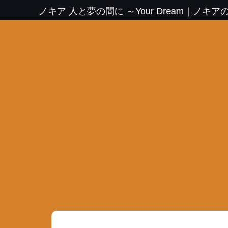
ノキア 人と夢の間に ～Your Dream
｜
ノキア