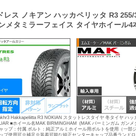
レス ノキアン ハッカペリッタ R3 255/35R
ガンメタミラーフェイス タイヤホイール4
1712nkhr3 Hakkapeliitta R3 NOKIAN スタットレスタイヤ 冬タイヤ ハ
 JAGUAR ■ホイール名MAK BIRMINGHAM (MAK バーミンガム
ャップ：付属 ボルト：純正アルミホイール用ボルトを使用（一部
プ使用可※補足※装着可能な純正センターキャップ品番ランドローバ