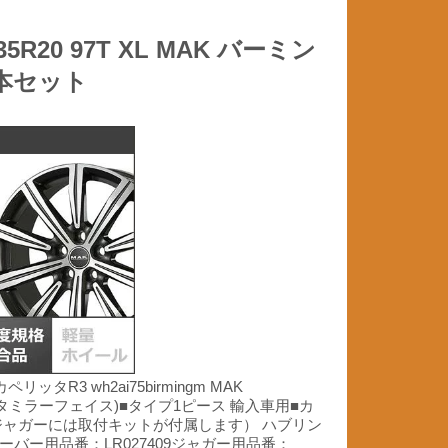
20 97T XL MAK バーミン
本セット
ッカペリッタR3 wh2ai75birmingm MAK
 ガンメタミラーフェイス)■タイプ1ピース 輸入車用■カ
ジャガーには取付キットが付属します） ハブリン
ー用品番：LR027409ジャガー用品番：