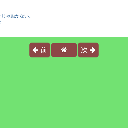
だけじゃ動かない。
た
前
次