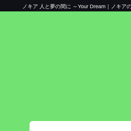
ノキア 人と夢の間に ～Your Dream
｜
ノキア