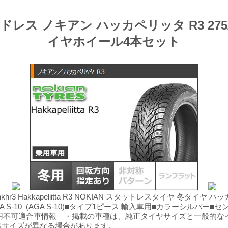
ス ノキアン ハッカペリッタ R3 275/35R2
イヤホイール4本セット
1712nkhr3 Hakkapeliitta R3 NOKIAN スタットレスタイヤ 冬タイヤ ハッ
ル名AGA S-10 (AGA S-10)■タイプ1ピース 輸入車用■カラーシ
用不可適合車情報 ・掲載の車種は、純正タイヤサイズと一般的な
サイズが異なる場合があります。