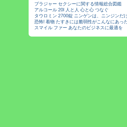
ブラジャー セクシーに関する情報総合図鑑
アルコール 20l 人と人 心と心 つなぐ
タウロミン 2700錠 ニンゲンは、ニンジン
恐怖! 着物 たすきには脆弱性がこんなにあっ
スマイル ファー あなたのビジネスに最適を