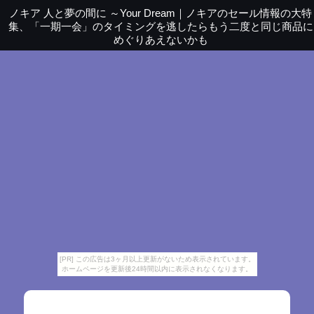
ノキア 人と夢の間に ～Your Dream
｜
ノキアのセール情報の大特
集、「一期一会」のタイミングを逃したらもう二度と同じ商品に
めぐりあえないかも
[PR] この広告は3ヶ月以上更新がないため表示されています。
ホームページを更新後24時間以内に表示されなくなります。