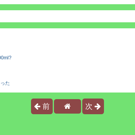
ml?
まった
前
次