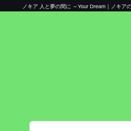
ノキア 人と夢の間に ～Your Dream
｜
ノキア