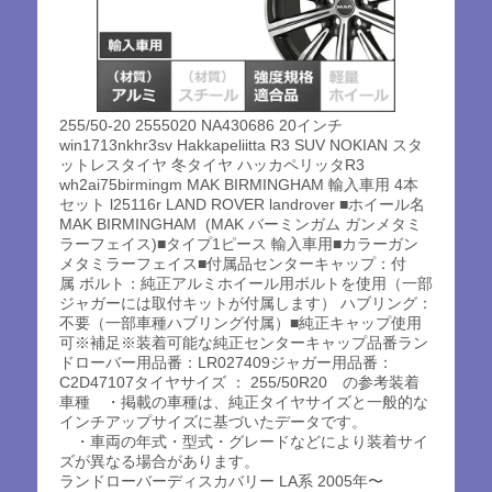
255/50-20 2555020 NA430686 20インチ
win1713nkhr3sv Hakkapeliitta R3 SUV NOKIAN スタ
ットレスタイヤ 冬タイヤ ハッカペリッタR3
wh2ai75birmingm MAK BIRMINGHAM 輸入車用 4本
セット l25116r LAND ROVER landrover ■ホイール名
MAK BIRMINGHAM (MAK バーミンガム ガンメタミ
ラーフェイス)■タイプ1ピース 輸入車用■カラーガン
メタミラーフェイス■付属品センターキャップ：付
属 ボルト：純正アルミホイール用ボルトを使用（一部
ジャガーには取付キットが付属します） ハブリング：
不要（一部車種ハブリング付属）■純正キャップ使用
可※補足※装着可能な純正センターキャップ品番ラン
ドローバー用品番：LR027409ジャガー用品番：
C2D47107タイヤサイズ ： 255/50R20 の参考装着
車種 ・掲載の車種は、純正タイヤサイズと一般的な
インチアップサイズに基づいたデータです。
・車両の年式・型式・グレードなどにより装着サイ
ズが異なる場合があります。
ランドローバーディスカバリー LA系 2005年〜