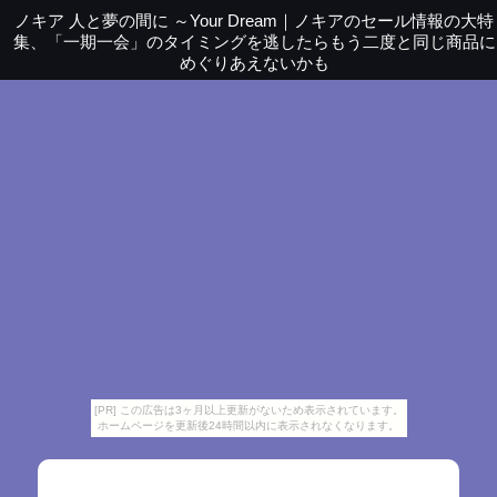
ノキア 人と夢の間に ～Your Dream
｜
ノキアのセール情報の大特
集、「一期一会」のタイミングを逃したらもう二度と同じ商品に
めぐりあえないかも
[PR] この広告は3ヶ月以上更新がないため表示されています。
ホームページを更新後24時間以内に表示されなくなります。