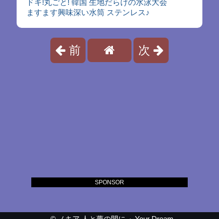
ドキ!丸ごと! 韓国 生地だらけの水泳大会
ますます興味深い水筒 ステンレス♪
前
次
SPONSOR
©
ノキア 人と夢の間に ～Your Dream