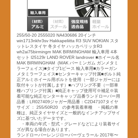
255/50-20 2555020 NA430686 20インチ
win1713nkhr3sv Hakkapeliitta R3 SUV NOKIAN スタ
ットレスタイヤ 冬タイヤ ハッカペリッタR3
wh2ai75birmingm MAK BIRMINGHAM 輸入車用 4本
セット l25129r LAND ROVER landrover ■ホイール名
MAK BIRMINGHAM (MAK バーミンガム ガンメタミ
ラーフェイス)■タイプ1ピース 輸入車用■カラーガン
メタミラーフェイス■センターキャップ付属■ボルト純
正アルミホイール用ボルトを使用（一部ジャガーには
取付キットが付属します）■ハブリング不要（一部車
種ハブリング付属）■純正キャップ使用可※補足※装
着可能な純正センターキャップ品番ランドローバー用
品番：LR027409ジャガー用品番：C2D47107タイヤ
サイズ ： 255/50R20 の参考装着車種 ・掲載の車
種は、純正タイヤサイズと一般的なインチアップサイ
ズに基づいたデータです。
・車両の年式・型式・グレードなどにより装着サイ
ズが異なる場合があります。
ランドローバーレンジローバーヴェラール 2017年〜