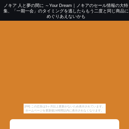
ノキア 人と夢の間に ～Your Dream
｜
ノキアのセール情報の大特
集、「一期一会」のタイミングを逃したらもう二度と同じ商品に
めぐりあえないかも
[PR] この広告は3ヶ月以上更新がないため表示されています。
ホームページを更新後24時間以内に表示されなくなります。