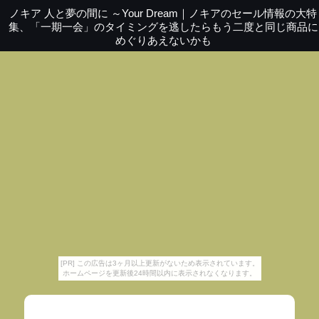
ノキア 人と夢の間に ～Your Dream
｜
ノキアのセール情報の大特
集、「一期一会」のタイミングを逃したらもう二度と同じ商品に
めぐりあえないかも
[PR] この広告は3ヶ月以上更新がないため表示されています。
ホームページを更新後24時間以内に表示されなくなります。